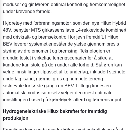
moduser og gir føreren optimal kontroll og fremkommelighet
under krevende forhold.
I kjøretøy med forbrenningsmotor, som den nye Hilux Hybrid
48V, benytter MTS girkassens lave L4-rekkevidde kombinert
med drivkraft- og bremsekontroll for jevn fremdrift. I Hilux
BEV leverer systemet enestående ytelse gjennom presis
styring av dreiemoment og bremsing. Teknologien er
grundig testet i virkelige terrengscenarier for å sikre at
kundene kan stole på den under alle forhold. Sjåføren kan
velge innstillinger tilpasset ulike underlag, inkludert steinete
underlag, sand, gjørme, grus og humpete terreng –
sistnevnte for første gang i en BEV. I tillegg finnes en
automatisk modus som selv velger den mest optimale
innstillingen basert på kjøretøyets atferd og førerens input.
Hydrogenelektriske Hilux bekreftet for fremtidig
produksjon
Fremtiden lover enda mer for Hilux, med bekreftelsen på at