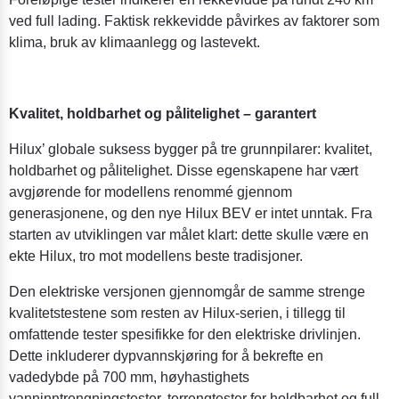
ved full lading. Faktisk rekkevidde påvirkes av faktorer som
klima, bruk av klimaanlegg og lastevekt.
Kvalitet, holdbarhet og pålitelighet – garantert
Hilux’ globale suksess bygger på tre grunnpilarer: kvalitet,
holdbarhet og pålitelighet. Disse egenskapene har vært
avgjørende for modellens renommé gjennom
generasjonene, og den nye Hilux BEV er intet unntak. Fra
starten av utviklingen var målet klart: dette skulle være en
ekte Hilux, tro mot modellens beste tradisjoner.
Den elektriske versjonen gjennomgår de samme strenge
kvalitetstestene som resten av Hilux-serien, i tillegg til
omfattende tester spesifikke for den elektriske drivlinjen.
Dette inkluderer dypvannskjøring for å bekrefte en
vadedybde på 700 mm, høyhastighets
vanninntrengningstester, terrengtester for holdbarhet og full