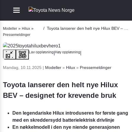
Mobile navigation
Go to section
»
»
/
Toyota lanserer den helt nye Hilux BEV – designet for krevende bruk
Modeller
Hilux
Pressemeldinger
bile navigation
Lav oppløsning
Høy oppløsning
|
|
Mandag, 10.11.2025
|
Modeller
»
Hilux
»
Pressemeldinger
Toyota lanserer den helt nye Hilux
BEV – designet for krevende bruk
Den legendariske Hilux introduseres for første gang
med en skreddersydd batterielektrisk drivlinje
En nøkkelmodell i den nye niende generasjonen