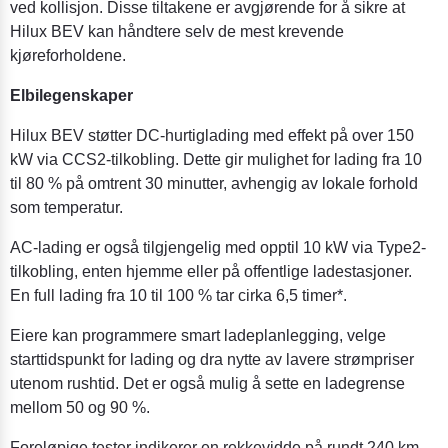
ved kollisjon. Disse tiltakene er avgjørende for å sikre at
Hilux BEV kan håndtere selv de mest krevende
kjøreforholdene.
Elbilegenskaper
Hilux BEV støtter DC-hurtiglading med effekt på over 150
kW via CCS2-tilkobling. Dette gir mulighet for lading fra 10
til 80 % på omtrent 30 minutter, avhengig av lokale forhold
som temperatur.
AC-lading er også tilgjengelig med opptil 10 kW via Type2-
tilkobling, enten hjemme eller på offentlige ladestasjoner.
En full lading fra 10 til 100 % tar cirka 6,5 timer*.
Eiere kan programmere smart ladeplanlegging, velge
starttidspunkt for lading og dra nytte av lavere strømpriser
utenom rushtid. Det er også mulig å sette en ladegrense
mellom 50 og 90 %.
Foreløpige tester indikerer en rekkevidde på rundt 240 km