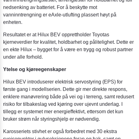
nedsenking av batteriet. For å beskytte mot
vanninntrengning er eAxle-utlufting plassert høyt på
enheten.
Resultatet er at Hilux BEV opprettholder Toyotas
kjerneverdier for kvalitet, holdbarhet og pålitelighet. Dette er
en ekte Hilux – bygget for å være en trygg og robust partner
under alle forhold.
Ytelse og kjøreegenskaper
Hilux BEV introduserer elektrisk servostyring (EPS) for
første gang i modellserien. Dette gir mer direkte respons,
enklere manøvrering både på vei og i terreng, samt redusert
risiko for tilbakeslag ved kjøring over ujevnt underlag. I
tillegg er systemet mer energieffektivt, ettersom det kun
bruker strøm når styringshjelp er nødvendig.
Karosseriets stivhet er også forbedret med 30 ekstra
sveisepunkter i gulvseksjonene foran og bak, samt en