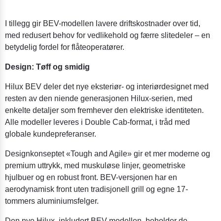
I tillegg gir BEV-modellen lavere driftskostnader over tid,
med redusert behov for vedlikehold og færre slitedeler – en
betydelig fordel for flåteoperatører.
Design: Tøff og smidig
Hilux BEV deler det nye eksteriør- og interiørdesignet med
resten av den niende generasjonen Hilux-serien, med
enkelte detaljer som fremhever den elektriske identiteten.
Alle modeller leveres i Double Cab-format, i tråd med
globale kundepreferanser.
Designkonseptet «Tough and Agile» gir et mer moderne og
premium uttrykk, med muskuløse linjer, geometriske
hjulbuer og en robust front. BEV-versjonen har en
aerodynamisk front uten tradisjonell grill og egne 17-
tommers aluminiumsfelger.
Den nye Hilux, inkludert BEV-modellen, beholder de