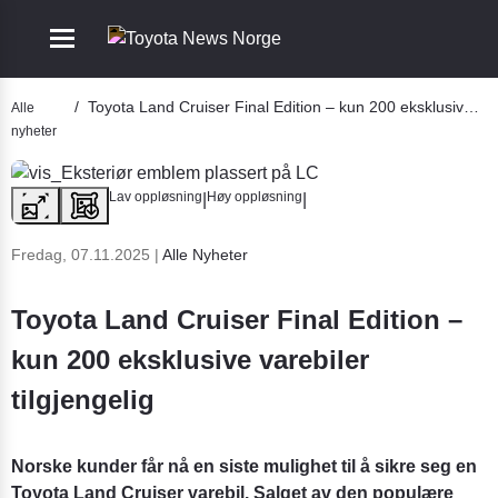
Mobile navigation
Go to section
/
Toyota Land Cruiser Final Edition – kun 200 eksklusive varebiler tilgjengelig
Alle
nyheter
bile navigation
Lav oppløsning
Høy oppløsning
|
|
Fredag, 07.11.2025
|
Alle Nyheter
Toyota Land Cruiser Final Edition –
kun 200 eksklusive varebiler
tilgjengelig
Norske kunder får nå en siste mulighet til å sikre seg en
Toyota Land Cruiser varebil. Salget av den populære