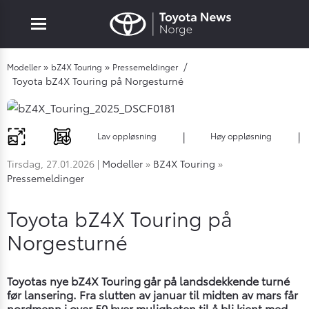
Mobile navigation
Go to section
»
»
/
Modeller
bZ4X Touring
Pressemeldinger
Toyota bZ4X Touring på Norgesturné
bile navigation
|
|
Lav oppløsning
Høy oppløsning
Tirsdag, 27.01.2026
|
Modeller
»
BZ4X Touring
»
Pressemeldinger
Toyota bZ4X Touring på
Norgesturné
Toyotas nye bZ4X Touring går på landsdekkende turné
før lansering. Fra slutten av januar til midten av mars får
nordmenn i over 50 byer muligheten til å bli kjent med