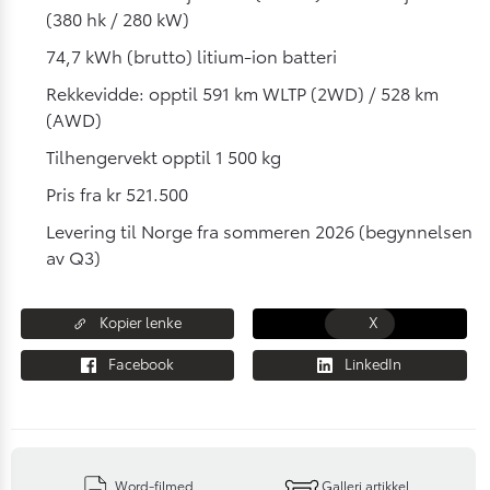
(380 hk / 280 kW)
74,7 kWh (brutto) litium-ion batteri
Rekkevidde: opptil 591 km WLTP (2WD) / 528 km
(AWD)
Tilhengervekt opptil 1 500 kg
Pris fra kr 521.500
Levering til Norge fra sommeren 2026 (begynnelsen
av Q3)
Kopier lenke
X
Facebook
LinkedIn
Word-filmed
Galleri artikkel