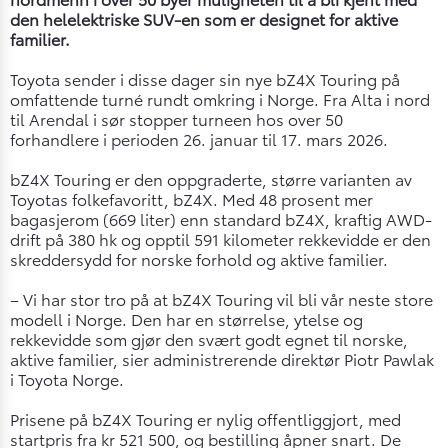
den helelektriske SUV-en som er designet for aktive
familier.
Toyota sender i disse dager sin nye bZ4X Touring på
omfattende turné rundt omkring i Norge. Fra Alta i nord
til Arendal i sør stopper turneen hos over 50
forhandlere i perioden 26. januar til 17. mars 2026.
bZ4X Touring er den oppgraderte, større varianten av
Toyotas folkefavoritt, bZ4X. Med 48 prosent mer
bagasjerom (669 liter) enn standard bZ4X, kraftig AWD-
drift på 380 hk og opptil 591 kilometer rekkevidde er den
skreddersydd for norske forhold og aktive familier.
– Vi har stor tro på at bZ4X Touring vil bli vår neste store
modell i Norge. Den har en størrelse, ytelse og
rekkevidde som gjør den svært godt egnet til norske,
aktive familier, sier administrerende direktør Piotr Pawlak
i Toyota Norge.
Prisene på bZ4X Touring er nylig offentliggjort, med
startpris fra kr 521 500, og bestilling åpner snart. De