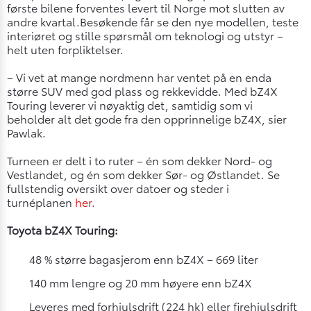
første bilene forventes levert til Norge mot slutten av
andre kvartal.Besøkende får se den nye modellen, teste
interiøret og stille spørsmål om teknologi og utstyr –
helt uten forpliktelser.
– Vi vet at mange nordmenn har ventet på en enda
større SUV med god plass og rekkevidde. Med bZ4X
Touring leverer vi nøyaktig det, samtidig som vi
beholder alt det gode fra den opprinnelige bZ4X, sier
Pawlak.
Turneen er delt i to ruter – én som dekker Nord- og
Vestlandet, og én som dekker Sør- og Østlandet. Se
fullstendig oversikt over datoer og steder i
turnéplanen
her.
Toyota bZ4X Touring:
48 % større bagasjerom enn bZ4X – 669 liter
140 mm lengre og 20 mm høyere enn bZ4X
Leveres med forhjulsdrift (224 hk) eller firehjulsdrift