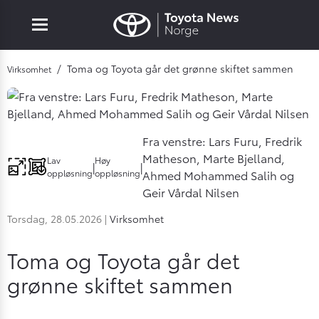
Mobile navigation
Go to section
/
Toma og Toyota går det grønne skiftet sammen
Virksomhet
bile navigation
Fra venstre: Lars Furu, Fredrik
Matheson, Marte Bjelland,
Lav
Høy
|
|
oppløsning
oppløsning
Ahmed Mohammed Salih og
Geir Vårdal Nilsen
Torsdag, 28.05.2026
|
Virksomhet
Toma og Toyota går det
grønne skiftet sammen