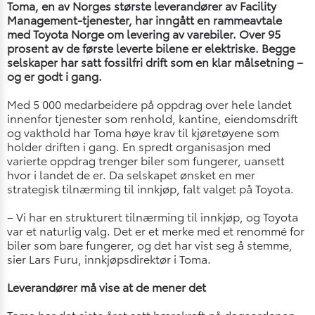
Toma, en av Norges største leverandører av Facility
Management-tjenester, har inngått en rammeavtale
med Toyota Norge om levering av varebiler. Over 95
prosent av de første leverte bilene er elektriske. Begge
selskaper har satt fossilfri drift som en klar målsetning –
og er godt i gang.
Med 5 000 medarbeidere på oppdrag over hele landet
innenfor tjenester som renhold, kantine, eiendomsdrift
og vakthold har Toma høye krav til kjøretøyene som
holder driften i gang. En spredt organisasjon med
varierte oppdrag trenger biler som fungerer, uansett
hvor i landet de er. Da selskapet ønsket en mer
strategisk tilnærming til innkjøp, falt valget på Toyota.
– Vi har en strukturert tilnærming til innkjøp, og Toyota
var et naturlig valg. Det er et merke med et renommé for
biler som bare fungerer, og det har vist seg å stemme,
sier Lars Furu, innkjøpsdirektør i Toma.
Leverandører må vise at de mener det
Toma har det siste året satt bærekraft på dagsordenen