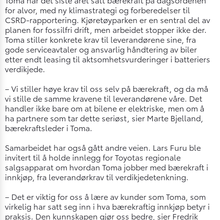
for alvor, med ny klimastrategi og forberedelser til
CSRD-rapportering. Kjøretøyparken er en sentral del av
planen for fossilfri drift, men arbeidet stopper ikke der.
Toma stiller konkrete krav til leverandørene sine, fra
gode serviceavtaler og ansvarlig håndtering av biler
etter endt leasing til aktsomhetsvurderinger i batteriers
verdikjede.
– Vi stiller høye krav til oss selv på bærekraft, og da må
vi stille de samme kravene til leverandørene våre. Det
handler ikke bare om at bilene er elektriske, men om å
ha partnere som tar dette seriøst, sier Marte Bjelland,
bærekraftsleder i Toma.
Samarbeidet har også gått andre veien. Lars Furu ble
invitert til å holde innlegg for Toyotas regionale
salgsapparat om hvordan Toma jobber med bærekraft i
innkjøp, fra leverandørkrav til verdikjedetenkning.
– Det er viktig for oss å lære av kunder som Toma, som
virkelig har satt seg inn i hva bærekraftig innkjøp betyr i
praksis. Den kunnskapen gjør oss bedre, sier Fredrik